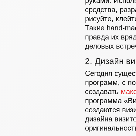
руками. Испол
средства, разр
рисуйте, клейт
Такие hand-ma
правда их вря
деловых встре
2. Дизайн в
Сегодня сущес
программ, с п
создавать
маке
программа «Виз
создаются визи
дизайна визит
оригинальност