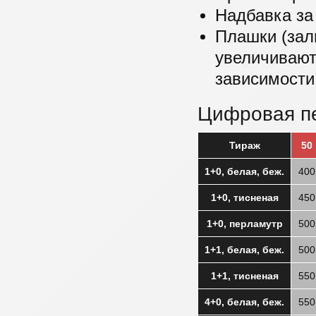
Надбавка за 
Плашки (зал
увеличивают
зависимости
Цифровая п
Тираж
50
1+0, белая, беж.
400
1+0, тисненая
450
1+0, перламутр
500
1+1, белая, беж.
500
1+1, тисненая
550
4+0, белая, беж.
550