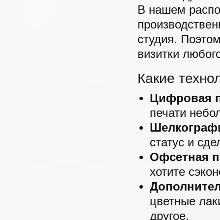
В нашем распо
производствен
студия. Поэтом
визитки любог
Какие техно
Цифровая п
печати небо
Шелкограф
статус и сд
Офсетная п
хотите сэкон
Дополните
цветные лак
другое.