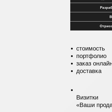
Разраб
В
Отрисо
стоимость
портфолио
заказ онлай
доставка
Визитки
«Ваши прода