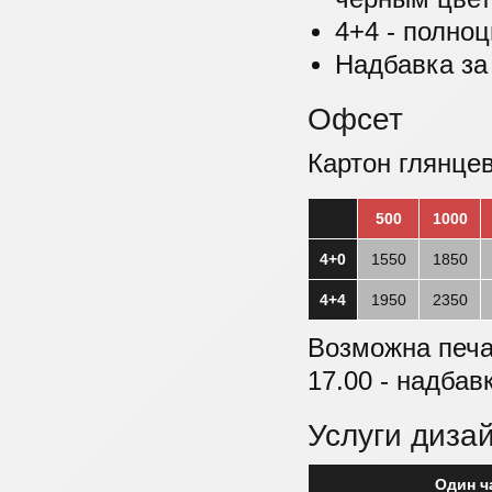
4+4 - полноц
Надбавка за
Офсет
Картон глянцев
500
1000
4+0
1550
1850
4+4
1950
2350
Возможна печат
17.00 - надбав
Услуги диза
Один ч