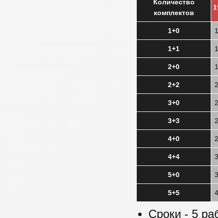
Количество
1
комплектов
1+0
1+1
2+0
2+2
3+0
3+3
4+0
4+4
5+0
5+5
Сроки - 5 ра