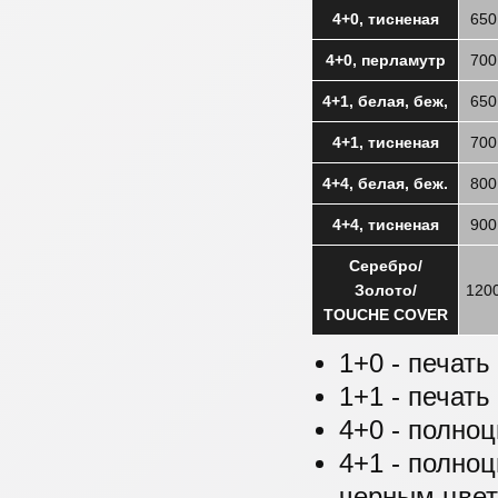
4+0, тисненая
650
4+0, перламутр
700
4+1, белая, беж,
650
4+1, тисненая
700
4+4, белая, беж.
800
4+4, тисненая
900
Серебро/
Золото/
120
TOUCHE COVER
1+0 - печат
1+1 - печать
4+0 - полноц
4+1 - полноц
черным цвет